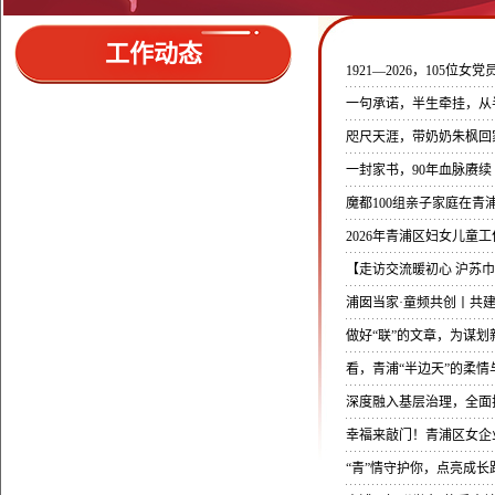
工作动态
1921—2026，105位
一句承诺，半生牵挂，从
咫尺天涯，带奶奶朱枫回家
一封家书，90年血脉赓续
魔都100组亲子家庭在青
2026年青浦区妇女儿童
【走访交流暖初心 沪苏
浦囡当家·童频共创丨共
做好“联”的文章，为谋
看，青浦“半边天”的柔情
深度融入基层治理，全面
幸福来敲门！青浦区女企业
“青”情守护你，点亮成