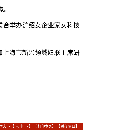
象。
联合举办沪绍女企业家女科技
加上海市新兴领域妇联主席研
体大小 【
大
中
小
】 【
打印本页
】 【
关闭窗口
】