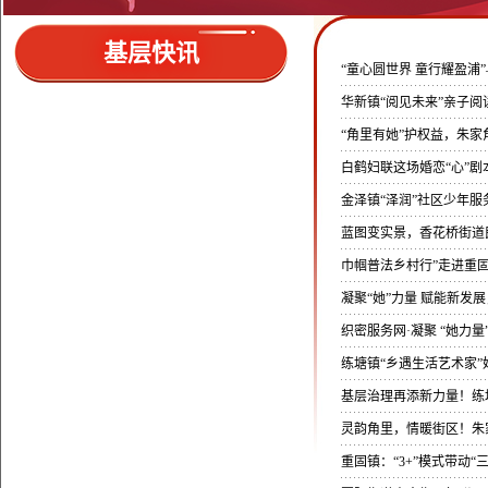
基层快讯
“童心圆世界 童行耀盈浦
华新镇“阅见未来”亲子
“角里有她”护权益，朱
白鹤妇联这场婚恋“心”
金泽镇“泽润”社区少年服
蓝图变实景，香花桥街道
巾帼普法乡村行”走进重
凝聚“她”力量 赋能新发
织密服务网·凝聚 “她力
练塘镇“乡遇生活艺术家
基层治理再添新力量！练
灵韵角里，情暖街区！朱
重固镇：“3+”模式带动“